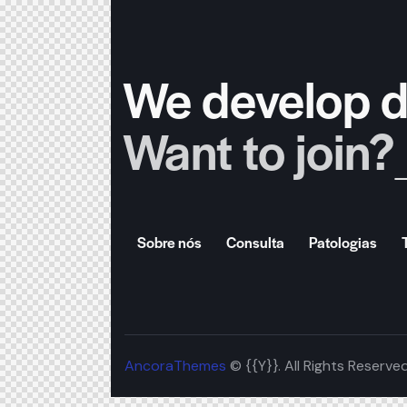
We develop di
Want to
_
Sobre nós
Consulta
Patologias
AncoraThemes
© {{Y}}. All Rights Reserved