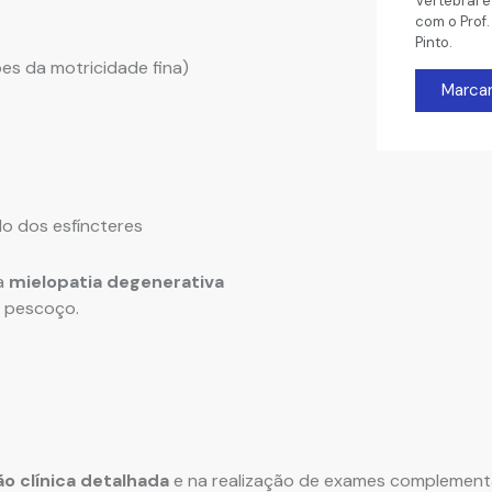
Vertebral 
com o Prof.
Pinto.
es da motricidade fina)
Marcar
o dos esfíncteres
a
mielopatia degenerativa
o pescoço.
ão clínica detalhada
e na realização de exames complement