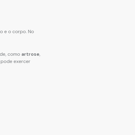
ro e o corpo. No
dade, como
artrose
,
 pode exercer