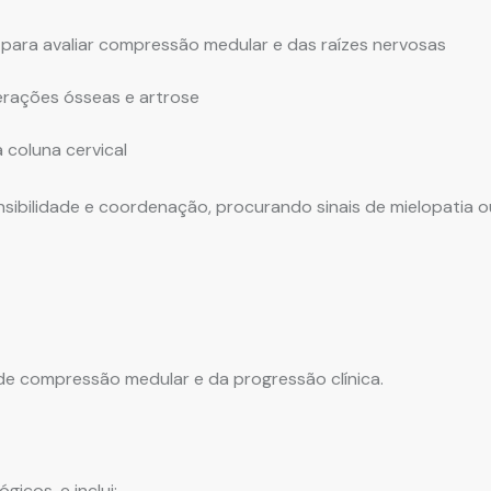
 para avaliar compressão medular e das raízes nervosas
lterações ósseas e artrose
 coluna cervical
ensibilidade e coordenação, procurando sinais de mielopatia o
e compressão medular e da progressão clínica.
icos, e inclui: