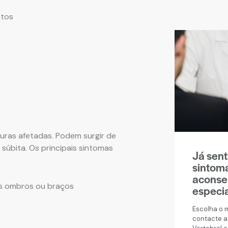
ntos
ras afetadas. Podem surgir de
 súbita. Os principais sintomas
Já sent
sintom
aconse
os ombros ou braços
especi
Escolha o 
contacte a