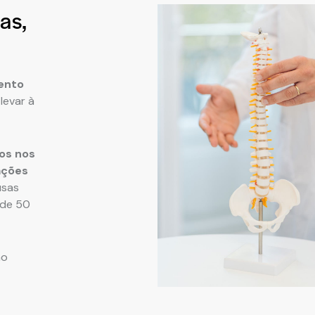
as,
ento
levar à
ros nos
ações
usas
 de 50
ão